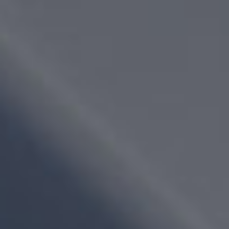
701
Termos de Uso
Bela Vista - Osasco - São Paulo
Marcas
contato@lacotisse.com.br
(+55)11 3681.9211
(+55)11 3684.0832
(+55)11 98861.1613
Links:
Construtora Lacotisse:
Home
Quem Somos
Lançamentos
Realizações
Fale Conosco