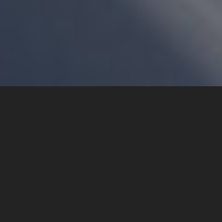
© 2021 -
2026
LACOTISSE.
Todos direitos reservados. por
CaioCom
facebook
instagram
whatsapp
Tags: https://www.lacotisse.com.br | https://www.lacotisse.com | http://www.lacotisse.com.br |
http://www.lacotisse.com | http://lacotisse.com.br | http://lacotisse.com | https://lacotisse.com.br |
https://lacotisse.com | www.lacotisse.com.br | www.lacotisse.com | www.lacotisse | lacotisse.com.br |
lacotisse.com | lacotisse | la cotisse | construtora | lacotisse construtora | osasco | apartamento |
apartamento osasco | apto | apto osasco | residencial | residencial osasco | condomínio | condomínio
osasco
POLÍTICA DE PRIVACIDADE
A LACOTISSE CONSTRUTORA, em hipótese alguma,
fornece dados pessoais de nossos visitantes para terceiros.
Isso inclui dados enviados para a compra de produtos,
participação em enquetes, participação em lista de
discussão, participação em concursos e sorteios,
recebimento de boletins de notícias, participação em