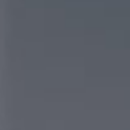
Fique em Contato:
Legal:
CEO - Complexo Empresarial
Política de Privacidade
de Osasco
Copyright
Av. Santo Antônio 1453 - Sala
Informações Legais