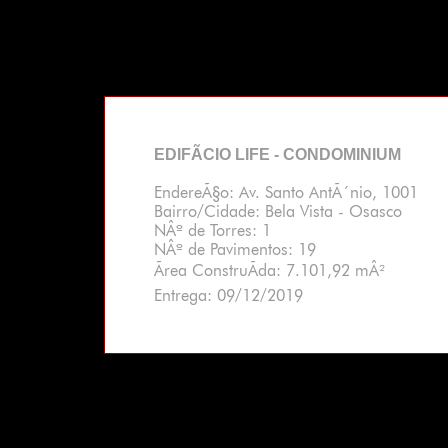
EDIFÃ­CIO LIFE - CONDOMINIUM
EndereÃ§o: Av. Santo AntÃ´nio, 1001
Bairro/Cidade: Bela Vista - Osasco
NÂº de Torres: 1
NÂº de Pavimentos: 19
Ãrea ConstruÃ­da: 7.101,92 mÂ²
Entrega: 09/12/2019